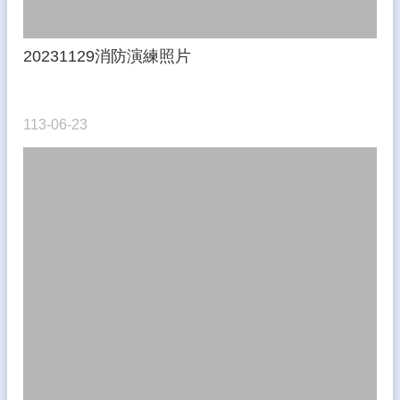
隱
私
權
20231129消防演練照片
宣
告
資
113-06-23
訊
安
全
政
策