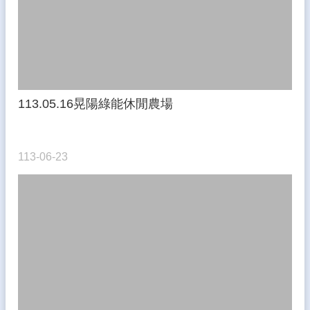
態
認
識
文
光
113.05.16晃陽綠能休閒農場
教
學
資
源
113-06-23
常
用
網
站
校
務
專
區