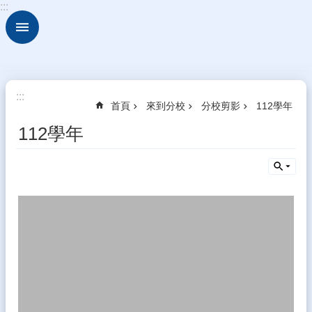
:::
跳到主要內容區塊
進
階
搜
尋
來
:::
首頁
來到分校
分校剪影
112學年
到
分
112學年
校
新
住
民
學
習
中
心
校
園
動