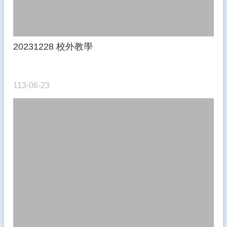
雲
林
縣
20231228 校外教學
教
育
網
113-06-23
首
頁
維
護
網
站
資
料
開
放
宣
告