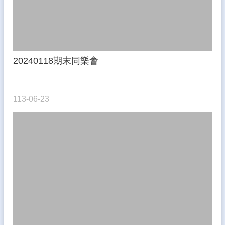
品
德
教
育
電
子
20240118期末同樂會
書
熱
門
113-06-23
關
鍵
字
回
首
頁
網
站
導
覽