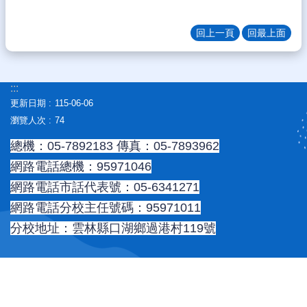
態
回上一頁
回最上面
認
識
文
光
:::
更新日期
115-06-06
教
瀏覽人次
74
學
資
總機：05-7892183 傳真：05-7893962
源
網路電話總機：95971046
常
網路電話市話代表號：05-6341271
用
網
網路電話分校主任號碼：95971011
站
分校地址：雲林縣口湖鄉過港村119號
校
務
專
區