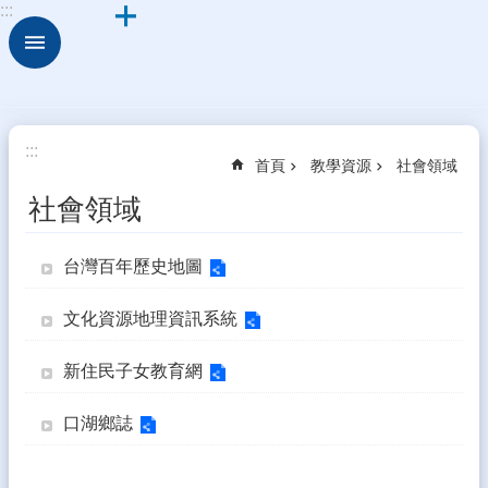
:::
跳到主要內容區塊
進
階
搜
尋
來
:::
首頁
教學資源
社會領域
到
分
社會領域
校
新
台灣百年歷史地圖
住
民
文化資源地理資訊系統
學
習
新住民子女教育網
中
心
口湖鄉誌
校
園
動