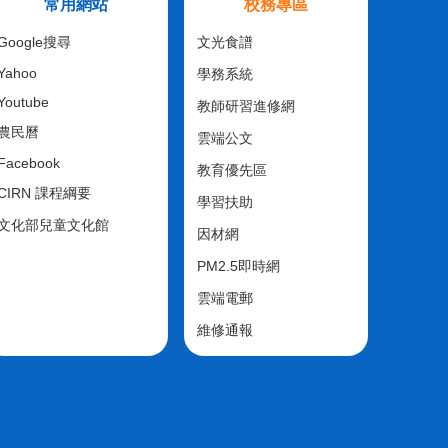
常用網站
校務專區
Google搜尋
文光食譜
Yahoo
學務系統
Youtube
教師研習進修網
農民曆
雲端公文
Facebook
教育優先區
CIRN 課程綱要
學習扶助
文化部兒童文化館
因材網
PM2.5即時網
雲端電郵
維修通報