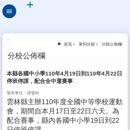
:::
跳到主要內容區塊
進
階
搜
尋
來
:::
首頁
來到分校
分校公佈欄
到
分
分校公佈欄
校
新
本縣各國中小學110年4月19日到110年4月22日
住
停班停課，配合全中運賽事
民
學
發布單位：課發科
習
中
雲林縣主辦110年度全國中等學校運動
心
會，期間自本月17日至22日六天。為
校
配合賽事，縣內各國中小學19日到22
園
日停班停課。
動