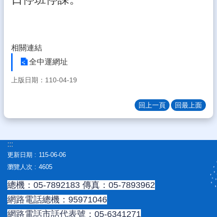
態
認
識
文
相關連結
光
全中運網址
教
上版日期：110-04-19
學
資
回上一頁
回最上面
源
常
用
:::
網
站
更新日期
115-06-06
瀏覽人次
4605
校
務
總機：05-7892183 傳真：05-7893962
專
網路電話總機：95971046
區
網路電話市話代表號：05-6341271