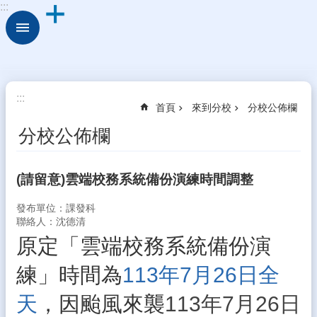
:::
跳到主要內容區塊
進
階
搜
尋
來
:::
首頁
來到分校
分校公佈欄
到
分
分校公佈欄
校
新
(請留意)雲端校務系統備份演練時間調整
住
民
發布單位：課發科
學
聯絡人：沈德清
習
原定「雲端校務系統備份演
中
心
練」時間為
113年7月26日全
校
天
，因颱風來襲
113年7月26日
園
動