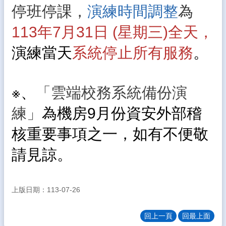
停班停課，
演練時間調整
為
態
認
113年7月31日
(星期三)全天，
識
演練當天
系統停止所有服務
。
文
光
教
※、
「雲端校務系統備份演
學
資
練」
為機房9月份資安外部稽
源
常
核重要事項之一，如有不便敬
用
請見諒。
網
站
校
上版日期：113-07-26
務
專
區
回上一頁
回最上面