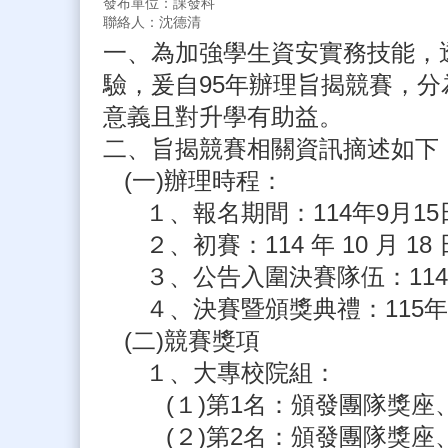
發布單位：課發科
聯絡人：沈德清
一、為加強學生資安實務技能，
驗，爰自95年辦理旨揭競賽，
意義且對升學有助益。
二、旨揭競賽相關資訊摘述如下
(一)辦理時程：
１、報名期間：114年9月15日
２、初賽：114 年 10 月 1
３、公告入圍決賽隊伍：114年
４、決賽暨頒獎典禮：115年
(二)競賽獎項
１、大專校院組：
(１)第1名：頒發團隊獎座、
(２)第2名：頒發團隊獎座、