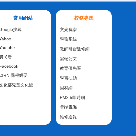
常用網站
校務專區
Google搜尋
文光食譜
Yahoo
學務系統
Youtube
教師研習進修網
農民曆
雲端公文
Facebook
教育優先區
CIRN 課程綱要
學習扶助
文化部兒童文化館
因材網
PM2.5即時網
雲端電郵
維修通報