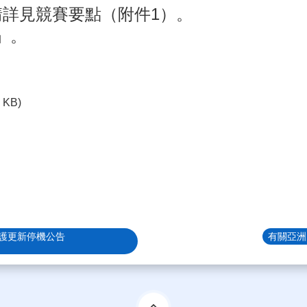
請詳見競賽要點（附件1）。
」。
8 KB)
護更新停機公告
有關亞洲