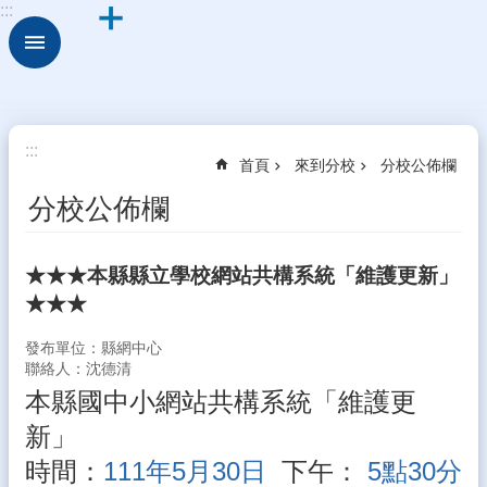
:::
跳到主要內容區塊
進
階
搜
尋
來
:::
首頁
來到分校
分校公佈欄
到
分
分校公佈欄
校
新
★★★本縣縣立學校網站共構系統「維護更新」
住
★★★
民
學
發布單位：縣網中心
習
聯絡人：沈德清
中
心
本縣國中小網站共構系統「維護更
新」
校
園
時間：
111年5月30日
下午
：
5點30分
動