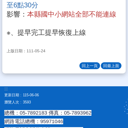
至6點30分
態
影響：
本縣國中小網站全部不能連線
認
識
文
※、提早完工提早恢復上線
光
教
學
上版日期：111-05-24
資
源
回上一頁
回最上面
常
用
網
:::
站
更新日期
115-06-06
校
瀏覽人次
3593
務
總機：05-7892183 傳真：05-7893962
專
區
網路電話總機：95971046